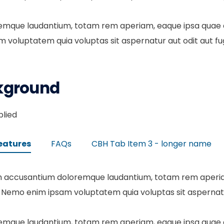
emque laudantium, totam rem aperiam, eaque ipsa quae ab 
voluptatem quia voluptas sit aspernatur aut odit aut fugit
ckground
plied
eatures
FAQs
CBH Tab Item 3 - longer name
em accusantium doloremque laudantium, totam rem aperiam,
 Nemo enim ipsam voluptatem quia voluptas sit aspernatur a
emque laudantium, totam rem aperiam, eaque ipsa quae ab 