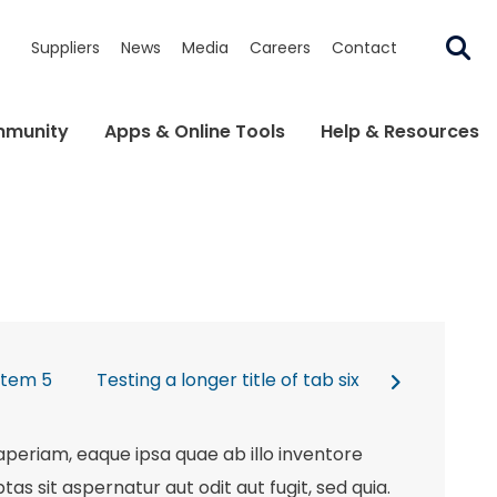
Suppliers
News
Media
Careers
Contact
munity
Apps & Online Tools
Help & Resources
Item 5
Testing a longer title of tab six
periam, eaque ipsa quae ab illo inventore
s sit aspernatur aut odit aut fugit, sed quia.