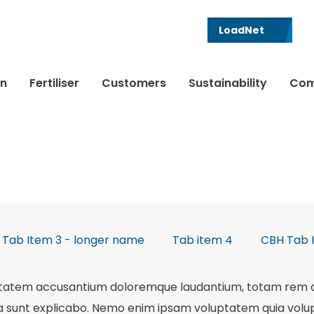
LoadNet
in
Fertiliser
Customers
Sustainability
Com
 Tab Item 3 - longer name
Tab item 4
CBH Tab 
luptatem accusantium doloremque laudantium, totam rem a
ta sunt explicabo. Nemo enim ipsam voluptatem quia volupta