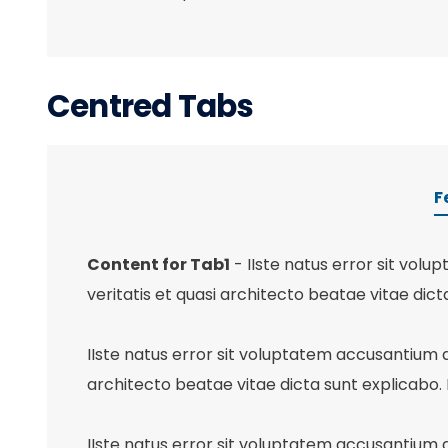
Centred Tabs
F
Content for Tab1
- IIste natus error sit vo
veritatis et quasi architecto beatae vitae dict
IIste natus error sit voluptatem accusantium 
architecto beatae vitae dicta sunt explicabo. 
IIste natus error sit voluptatem accusantium 