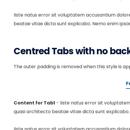
IIste natus error sit voluptatem accusantium dolor
beatae vitae dicta sunt explicabo. Nemo enim ipsam 
Centred Tabs with no ba
The outer padding is removed when this style is ap
F
Content for Tab1
- IIste natus error sit voluptat
quasi architecto beatae vitae dicta sunt explicabo.
IIste natus error sit voluptatem accusantium dolor