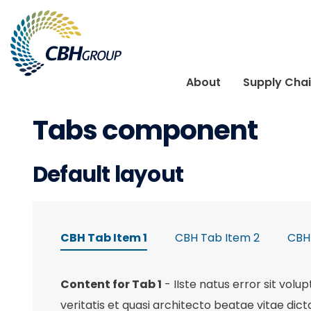
Skip to navigation
Skip to content
About
Supply Cha
Tabs component
Default layout
CBH Tab Item 1
CBH Tab Item 2
CBH
Content for Tab 1
- IIste natus error sit vo
veritatis et quasi architecto beatae vitae dic